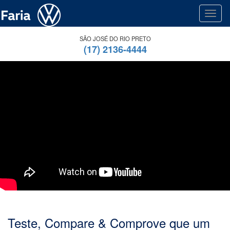
Toggl
SÃO JOSÉ DO RIO PRETO
(17) 2136-4444
Teste, Compare & Comprove que um