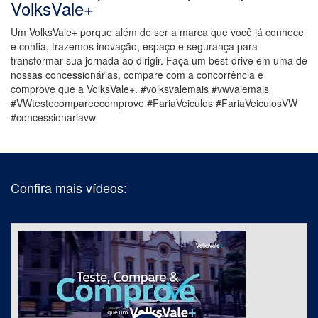
VolksVale+
Um VolksVale+ porque além de ser a marca que você já conhece
e confia, trazemos inovação, espaço e segurança para
transformar sua jornada ao dirigir. Faça um best-drive em uma de
nossas concessionárias, compare com a concorrência e
comprove que a VolksVale+. #volksvalemais #vwvalemais
#VWtestecompareecomprove #FariaVeiculos #FariaVeiculosVW
#concessionariavw
Confira mais vídeos: