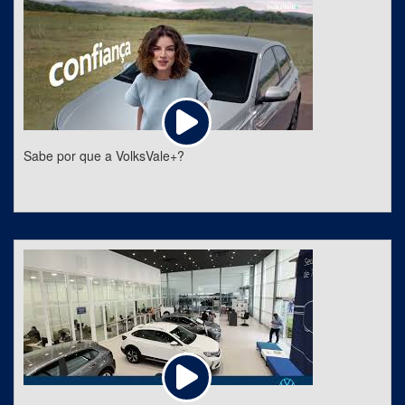
Sabe por que a VolksVale+?